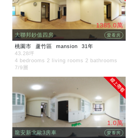
1385.0萬
大聯邦鈔值四房
愛看房
桃園市
蘆竹區
mansion
31年
43.28坪
4 bedrooms 2 living rooms 2 bathrooms
7/9層
1.0萬
龍安新北歐3房車
愛看房