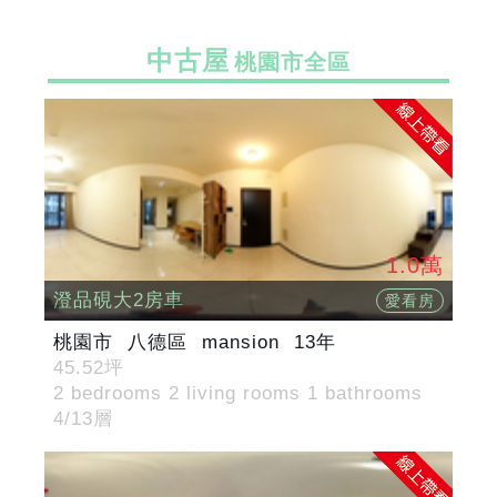
中古屋
桃園市全區
1.0萬
澄品硯大2房車
愛看房
桃園市
八德區
mansion
13年
45.52坪
2 bedrooms 2 living rooms 1 bathrooms
4/13層