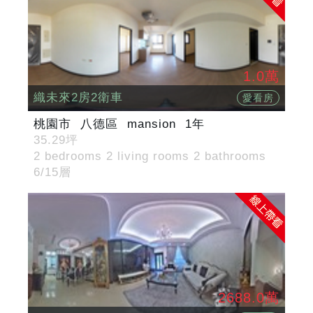
1.0萬
織未來2房2衛車
愛看房
桃園市
八德區
mansion
1年
35.29坪
2 bedrooms 2 living rooms 2 bathrooms
6/15層
2688.0萬