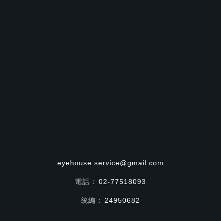
eyehouse.service@gmail.com
電話：
02-77518093
統編：
24950682