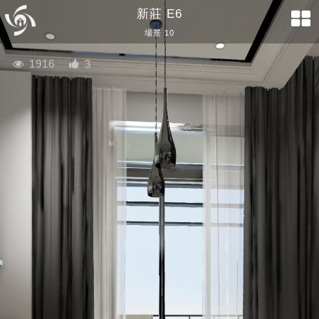
新莊 E6
場景 10
1916
3