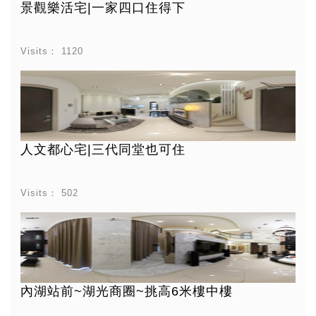
景觀樂活宅|一家四口住得下
Visits：
1120
人文都心宅|三代同堂也可住
Visits：
502
內湖站前~湖光商圈~挑高6米樓中樓