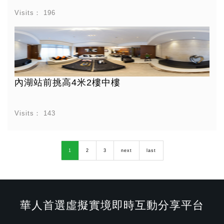
Visits：
196
內湖站前挑高4米2樓中樓
Visits：
143
1
2
3
next
last
華人首選虛擬實境即時互動分享平台