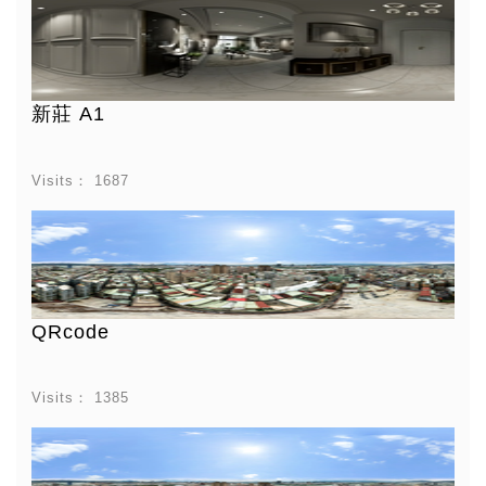
新莊 A1
Visits：
1687
QRcode
Visits：
1385