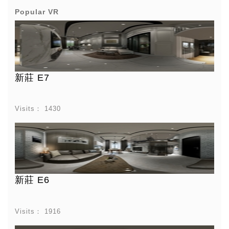
Popular VR
新莊 E7
Visits：
1430
新莊 E6
Visits：
1916