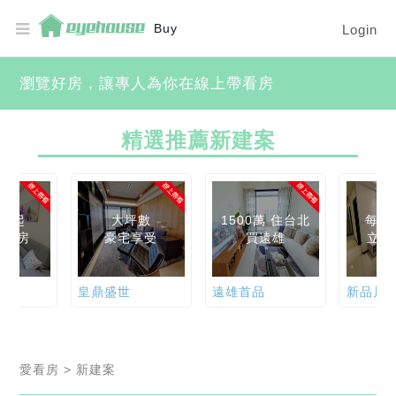
Buy
Login
瀏覽好房，讓專人為你在線上帶看房
精選推薦新建案
0萬起
大坪數
1500萬 住台北
每月
雄兩房
豪宅享受
買遠雄
立即
皇鼎盛世
遠雄首品
新品川
愛看房
>
新建案