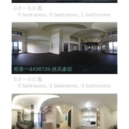
0.0 ~ 0.0 萬
0 bedrooms, 0 bedrooms, 1 bathrooms
稻香一&#38739;挑高豪邸
0.0 ~ 0.0 萬
5 bedrooms, 2 bedrooms, 3 bathrooms