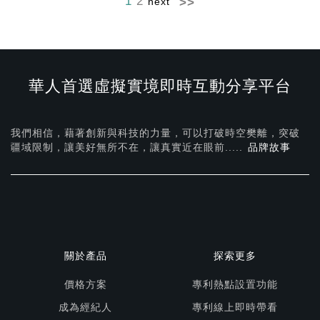
1
2
next
華人首選虛擬實境即時互動分享平台
我們相信，藉著創新與科技的力量，可以打破時空樊離，突破
疆域限制，讓美好無所不在，
讓真實近在眼前.....
品牌故事
關於產品
探索更多
價格方案
專利熱點設置功能
成為經紀人
專利線上即時帶看