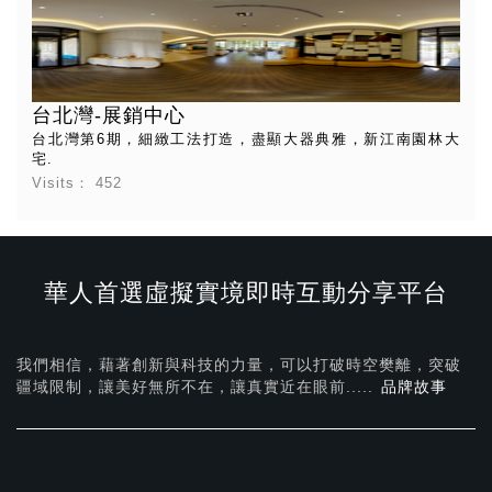
台北灣-展銷中心
台北灣第6期，細緻工法打造，盡顯大器典雅，新江南園林大
宅.
Visits：
452
華人首選虛擬實境即時互動分享平台
我們相信，藉著創新與科技的力量，可以打破時空樊離，突破
疆域限制，讓美好無所不在，
讓真實近在眼前.....
品牌故事