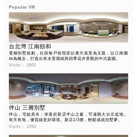
Popular VR
台北灣 江南頤和
電梯別墅規劃，社區每戶前院皆以東方造景為主題，以江南園
林為概念，打造出有水景環繞與四季花卉景觀的中式庭園。
Visits：
2801
伴山 三層別墅
伴山，宅如其名；坐落於新店半山之處，可遠眺大台北盆地。
有天有地，優質綠意好環境。新店1/3價，輕鬆成就別墅夢。
Visits：
1055