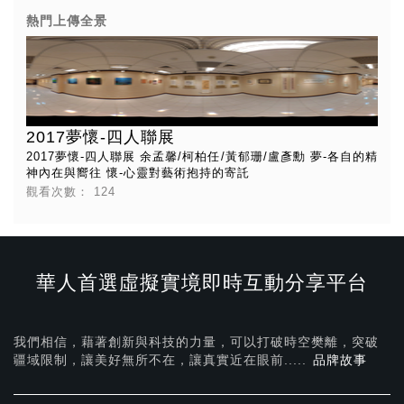
熱門上傳全景
2017夢懷-四人聯展
2017夢懷-四人聯展 余孟馨/柯柏任/黃郁珊/盧彥勳 夢-各自的精
神內在與嚮往 懷-心靈對藝術抱持的寄託
觀看次數：
124
華人首選虛擬實境即時互動分享平台
我們相信，藉著創新與科技的力量，可以打破時空樊離，突破
疆域限制，讓美好無所不在，
讓真實近在眼前.....
品牌故事