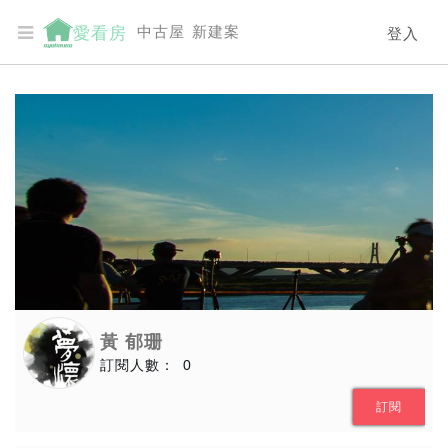
中古屋
新建案
愛看房
登入
黃 郁珊
訂閱人數：
0
訂閱