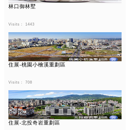
林口御林墅
Visits：
1443
住展-桃園小檜溪重劃區
Visits：
708
住展-北投奇岩重劃區