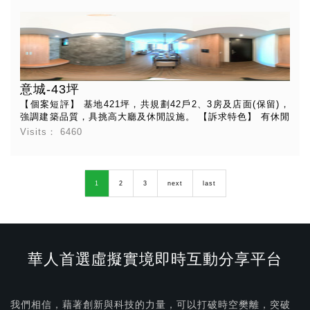
意城-43坪
【個案短評】 基地421坪，共規劃42⼾2、3房及店⾯(保留)，
強調建築品質，具挑⾼⼤廳及休閒設施。 【訴求特⾊】 有休閒
設施, 社區機能成型, 強調施⼯品質, 社區統⼀管理, ⾃地⾃建,
Visits：
6460
先建後售, 位居巷弄間, 位居⾓地, 標準樓層
1
2
3
next
last
華人首選虛擬實境即時互動分享平台
我們相信，藉著創新與科技的力量，可以打破時空樊離，突破