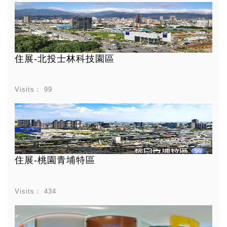
住展-北投士林科技園區
Visits：
99
住展-桃園青埔特區
Visits：
434