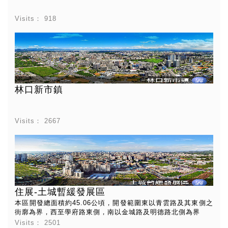
Visits：
918
林口新市鎮
Visits：
2667
住展-土城暫緩發展區
本區開發總面積約45.06公頃，開發範圍東以青雲路及其東側之
街廓為界，西至學府路東側，南以金城路及明德路北側為界
Visits：
2501