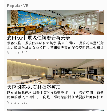
Popular VR
麥田設計-展現住辦融合新美學
優雅混搭，展現住辦融合新美學 當東方韻味十足的花鳥壁紙對
上北歐風尚純白百頁拉門，當俐落專業的辦公空間遇上柔和溫
潤的居家空間，會是怎樣的光景?麥田室內設計陳靖絨設計師以
Visits：
649
「融合」為題，精選能超越時間美感考驗的經典元素，型塑平
衡之美。將這棟位於高雄美術南六街，原本略微窄長的四樓中
古透天，改造成充滿層次，綻放出揉合住辦空間與東西風格的
新樣貌。 一、二樓是麥田室內設計的新辦公室。以白色與木質
色系鋪陳，落地百葉與溫潤的木質家具，交織出專業俐落中又
帶有放鬆的休閒感，讓走進來洽談的客戶能在專業且無壓環境
中，獲得最滿意的服務；沙發主牆的韓國進口花朵壁紙，營造
天恆國際-以石材揮灑襌意
巨幅藝術作品氣勢，成為空間的視覺焦點，優雅地點出美感品
味。 三樓主臥規劃大量櫃體收納空間，運用對稱木格柵與柔白
以石材揮灑襌意 回歸本質的極簡美學 將「禪」帶進空間，自然
色系削減櫃體的壓迫感，是兼具功能與美感的滿點設計。放鬆
而然的融入生活中，一向是山隱建築設計何武賢設計師獨特而
的自住空間，延伸運用白色與木質色系，卻梳理出與辦公區截
迷人的風格。而到底什麼樣的素材能符合何武賢設計師的中心
Visits：
928
然不同的舒適溫馨居家感，
理念，完美演繹「襌有幾何，幾何有襌」的生活意境。 環繞這
處約50坪的室內空間，通透明亮的公領域彼此看似沒有界限，