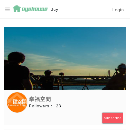
Buy
Login
幸福空間
Followers：
23
subscribe