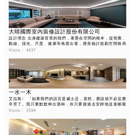
其實又互相呼應，何武賢設計師運用建築的量體概念，以灰鏡
及石英石大面積板塊區隔出空間場域，大氣中藏著細節，渲染
出一室耐人尋味的「生活禪空間美學」。 淨白極簡的空間中，
一路從玄關、電視牆、餐桌、吧台，你很難不被低調卻充滿自
然質感的愷薩金石紋路給吸引，石英結晶的原始面貌，正是天
大晴國際室內裝修設計股份有限公司
地間自然孕育出的藝術品，展現曖曖內含光的質感，何武賢設
計師認為石英的硬度正好能表現堅毅，但潑墨紋路又透露出柔
設計理念 出身建築背景的我們，著墨在空間的根本，從視覺、
軟的律動感，一剛一柔，一虛一實，剛柔並濟，虛實交錯，透
動線、採光、尺度、健康等角度出發，擅長檢討規劃空間格局
過愷薩金石的鋪陳妝點，將抽象的襌以具體面貌展現「虛、
與使用者的人體工學，並運用「感知調整」、「材料特性」及
Visits：
4637
極、靜、篤」的空靈哲學。
「色彩」來塑造空間感受，最重要的，我們很重視「材料可以
觸摸到的手感」與「光的暈染」，不論是視覺或碰觸，你的家
都會是一趟充滿變化且細緻的遊歷過程。
一水一木
艾拉島〉 「如果我們的語言是威士忌，當然，應該就不必這麼
辛苦了。我只要默默伸出酒杯，你只要接過去安靜地送進喉嚨
裡去，只要這樣應該就成了。非常簡單，非常親密，非常正
Visits：
2599
確。」— 節錄自《如果我們的語言是威士忌》，春上村樹。 來
自春上村樹細膩的話語，唯美地訴說艾拉島的獨特氣息，釀出
了威士忌與人密不可分的關係，那是一個冷冽的孤島，卻成就
了千萬人之間溫潤的連結。面對採光如此稀微的空間，空氣中