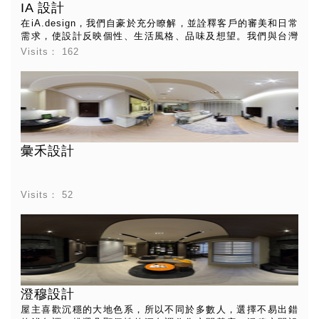
IA 設計
生活居所。
在iA.design，我們自豪於充分瞭解，並詮釋客戶的審美和日常
需求，使設計反映個性、生活風格、品味及想望。我們與台灣
多家知名承包商、供應商、家具製造商及美術設計師合作，因
Visits：
162
而能為每次的專案投入，帶來充滿想像力的非凡成果。同時，
我們的技術、知識、施工專業及多元的專案經驗，也讓我們得
以提出兼具功能及效能的創意設計方案。
彙禾設計
Visits：
52
澄穆設計
屋主喜歡沉穩的大地色系，所以不同於多數人，選擇不易出錯