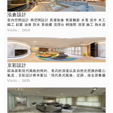
充滿涼意的氛圍讓設計師想起了這座迷人小島，因此以艾拉島
做為設計概念主軸，將遺世獨立、氣候惡劣的北愛爾蘭威士忌
產地：艾拉島，拉進39坪的空間，泥煤獨有的煙燻感，賦予空
泓倉設計
間幽暗、質感的氛圍，也襯托出屋主獨特的品味，用威士忌做
為媒介，繫住業主新婚那濃烈而淡雅的愛情。 〈艾拉島的意
室內空間設計 商空間設計 房屋裝修 舊屋翻新 水電 泥作 木工
象〉 書房門板的材質為不鏽鋼，象徵艾拉島的冷冽，木皮的運
鐵工 鋁窗 油漆 防水 系統櫃 流理台 輕隔間 清潔 施工 熱水器
用象徵艾拉島特有的泥煤原料，美耐板代表著斑駁的調性，水
瓦斯爐 抽油煙機販售安裝
Visits：
2414
泥的牆面為島上建築的意象，一進門迎來的大理石牆面，紋理
的流動象徵著流水，到了夜裡，輕輕點上溫煦的燭光，襯著木
紋的肌理，就有如在寒冬中神祕的藏身之地，溫暖、舒適而令
人安心。 〈以人為本〉 空間上，利用半開放式的格局增加趣味
性和空間感，書房兩側的拉門可以依照屋主的需要調整，電視
牆面別出心裁地留了一道斜切的縫隙，引光入室，讓光線可以
穿透自如，打造空間之間的連結性。客廳的設計巧妙在以人為
京彩設計
中心，有別於以往的緊貼牆面，將沙發置於客廳中心點，後方
則為整面的鐵件櫃體，增加收納功能與設計感，人可以遊走在
因為喜歡現代風格的簡約、美式的浪漫以及自然光照拂的暖心
客廳的每個角落而不被沙發侷限，是一個充滿互動性的空間，
氣息，京彩設計將本案以「現代美式風格」定調，捨去原餐廳
有著豐富的表情。 空間就如同威士忌扮演的角色，拉進彼此的
的隔間牆，延長客廳空間景深，使優質採光得以貫穿公共空
Visits：
3435
關係，如果他們的語言是威士忌，我們就樂於成為打造艾拉島
間，並延續至廚房，滿足屋主對新房的期望。而日光自百葉窗
的建築師，為他們釀出醇馥幽郁的杯中物，延續他們動人的詩
扇縫隙中溜進，使異國浪漫展露無遺，為美式風格埋下深刻伏
篇。 設計概念文字為【一水一木設計工作室】提供
筆。 瞭解屋主喜愛繽紛有活力的配色，便於壁面、傢俱、軟件
及配飾方面表現活潑氣息，並且因應每一隅的場域氛圍，給予
空間截然不同的多元面貌。此外，因為家中有幼童的緣故，為
了避免意外發生的機會，設計師王立崢減少櫃體的數量，收納
機能安排得恰到好處，悉心著想生活細節，成就這處美式浪漫