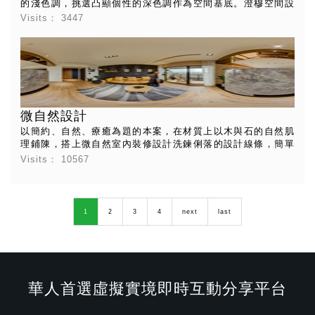
的淺色調，挑選凸顯個性的深色調作為空間基底。澄穆空間設
計透過相近色系的異材質搭配，以及紋理具衝突感的材質，營
Visits：
3447
造出現代簡約的個性空間，一如細水長流的情感，擁有經久耐
看的風景。 考量屋主養貓咪須提供寬敞生活範圍，室內鋪設超
耐磨木地板，讓屋主放心讓寵物在公共廳區活動。木頭的溫潤
感悄然往牆面攀爬，藉由不同拼貼方式，拉長空間的視覺感。
大量運用石紋創造焦點，金色山脈大理石作為空間開端，沿著
斜切櫃體視覺往內延伸，停留在咖啡絨電視牆上，大膽將沛納
海與銀狐大理石進行混搭，淡化私領域入口動線。在沉穩的灰
微自然設計
階色調中，叢翌權設計師巧妙運用燈溝串聯不同立面表情，天
花板貼上灰鏡繞邊，營造低調簡約的奢華感。
以簡約、自然、療癒為題的本案，在材質上以木與石的自然肌
理鋪陳，搭上微自然室內裝修設計洗鍊俐落的設計線條，簡單
大器富有細膩層次的空間表現，ㄧ向是徐以倫設計師所擅長
Visits：
10567
的。
1
2
3
4
next
last
華人首選虛擬實境即時互動分享平台