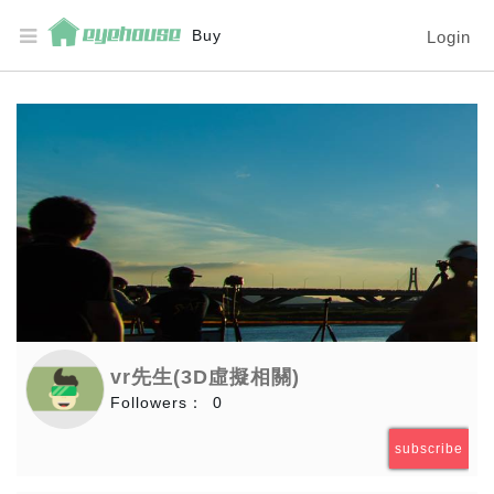
Buy
Login
vr先生(3D虛擬相關)
Followers：
0
subscribe