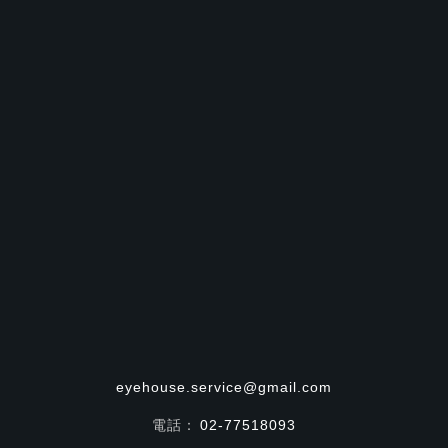
eyehouse.service@gmail.com
電話：
02-77518093