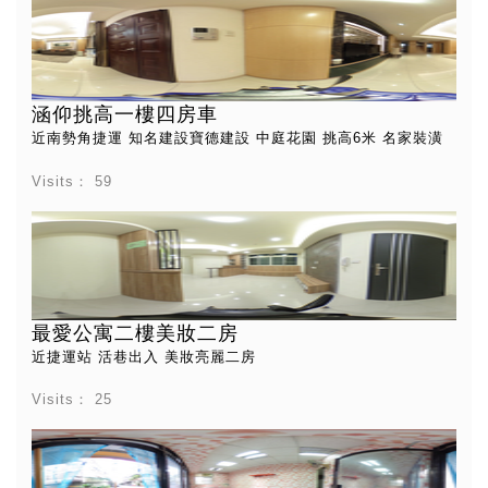
涵仰挑高一樓四房車
近南勢角捷運 知名建設寶德建設 中庭花園 挑高6米 名家裝潢
Visits：
59
最愛公寓二樓美妝二房
近捷運站 活巷出入 美妝亮麗二房
Visits：
25