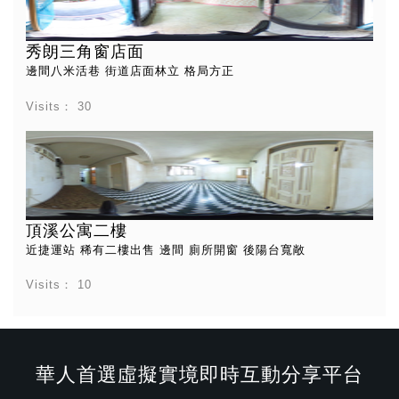
秀朗三角窗店面
邊間八米活巷 街道店面林立 格局方正
Visits：
30
頂溪公寓二樓
近捷運站 稀有二樓出售 邊間 廁所開窗 後陽台寬敞
Visits：
10
華人首選虛擬實境即時互動分享平台