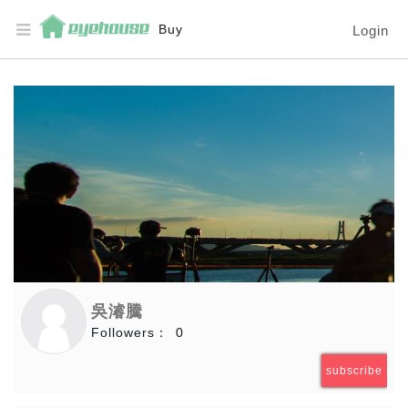
Buy
Login
吳濬騰
Followers：
0
subscribe