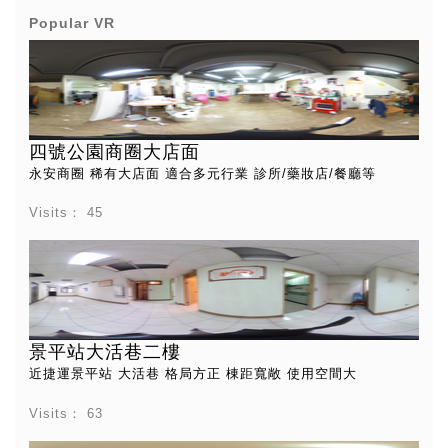
Popular VR
四號公園商圈大店面
永安商圈 稀有大店面 適合多元行業 診所/藥妝店/餐廳等
Visits：
45
景平站大活巷二樓
近捷運景平站 大活巷 格局方正 棟距寬敞 使用空間大
Visits：
63