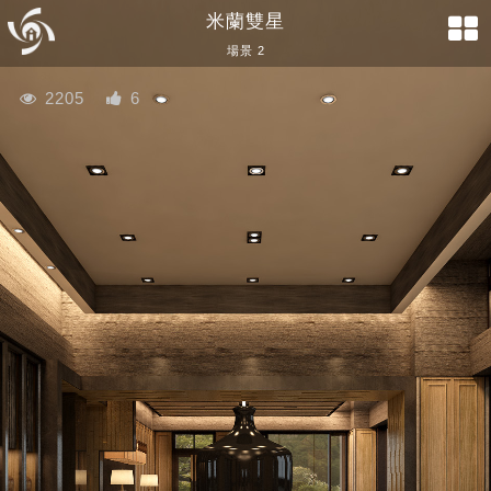
米蘭雙星
場景 2
2205
6