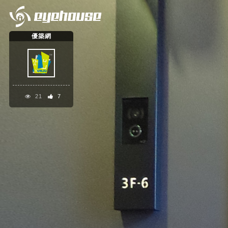
優築網
21
7