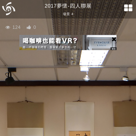
2017夢懷-四人聯展
場景 4
124
0