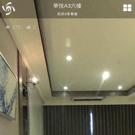
華悅A3六樓
廚房&客餐廳
375
2