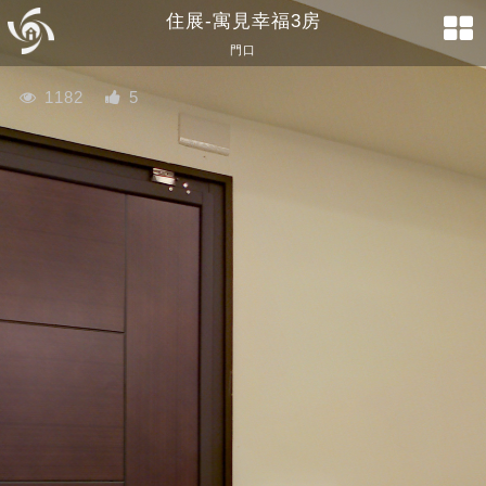
住展-寓見幸福3房
門口
1182
5