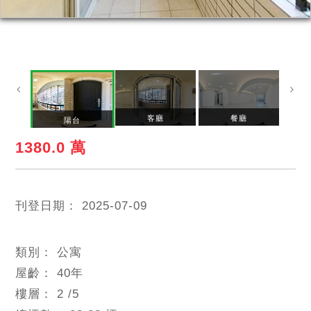
客廳
餐廳
陽台
1380.0 萬
刊登日期：
2025-07-09
類別：
公寓
屋齡：
40
年
樓層：
2
/5