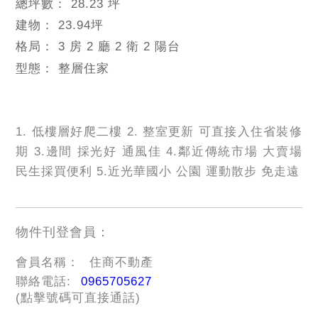
總坪數：
28.23 坪
建物：
23.94
坪
格局：
3 房 2 廳 2 衛 2 陽台
型態：
整層住家
1. 低樓層好爬二樓 2. 整室更新 可直接入住省裝修
期 3.邊間 採光好 通風佳 4.鄰近傳統市場 大賣場
民生採買便利 5.近光華國小 公園 運動散步 免走遠
物件刊登會員：
會員名稱：
住商不動產
聯絡電話:
0965705627
(點擊號碼可直接通話)