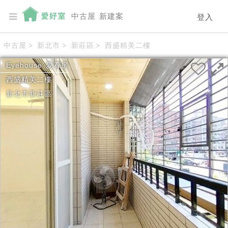
中古屋
新建案
登入
中古屋
>
新北市
>
新莊區
>
西盛精美二樓
Eyehouse
愛看房
西盛精美二樓
新北市
新莊區