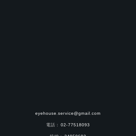
eyehouse.service@gmail.com
電話：
02-77518093