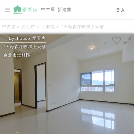
中古屋
新建案
愛看房
登入
中古屋
>
台北市
>
士林區
>
*天母森呼吸聯上天母
Eyehouse
愛看房
*天母森呼吸聯上天母
台北市
士林區