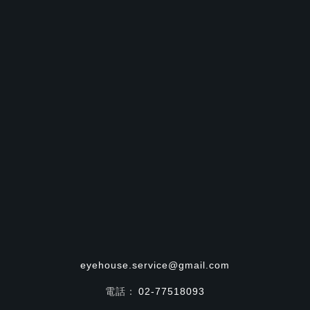
eyehouse.service@gmail.com
電話：
02-77518093