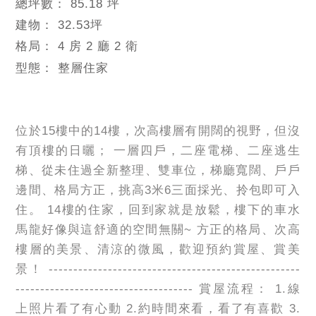
總坪數：
85.18 坪
建物：
32.53
坪
格局：
4 房 2 廳 2 衛
型態：
整層住家
位於15樓中的14樓，次高樓層有開闊的視野，但沒
有頂樓的日曬； 一層四戶，二座電梯、二座逃生
梯、從未住過全新整理、雙車位，梯廳寬闊、戶戶
邊間、格局方正，挑高3米6三面採光、拎包即可入
住。 14樓的住家，回到家就是放鬆，樓下的車水
馬龍好像與這舒適的空間無關~ 方正的格局、次高
樓層的美景、清涼的微風，歡迎預約賞屋、賞美
景！ ---------------------------------------------------
------------------------------------ 賞屋流程： 1.線
上照片看了有心動 2.約時間來看，看了有喜歡 3.