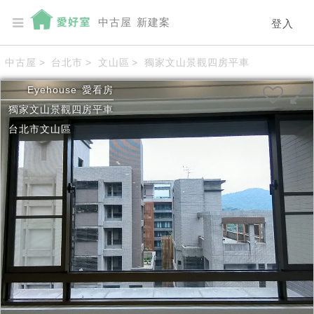
中古屋
新建案
登入
中古屋
>
台北市
>
文山區
>
獨家文山景觀四房平車
Eyehouse
愛看房
獨家文山景觀四房平車
台北市
文山區