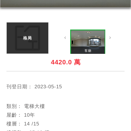
格局
餐廳
廚房
客用衛浴
客廳
4420.0 萬
刊登日期：
2023-05-15
類別：
電梯大樓
屋齡：
10
年
樓層：
14
/15